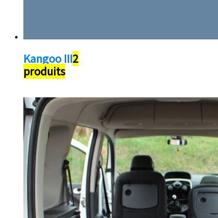
Kangoo III
2
produits