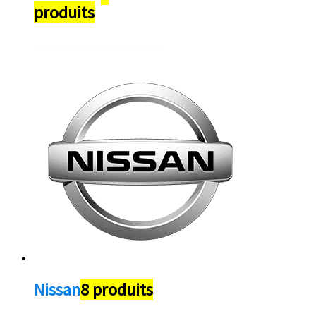
produits
Nissan
8 produits