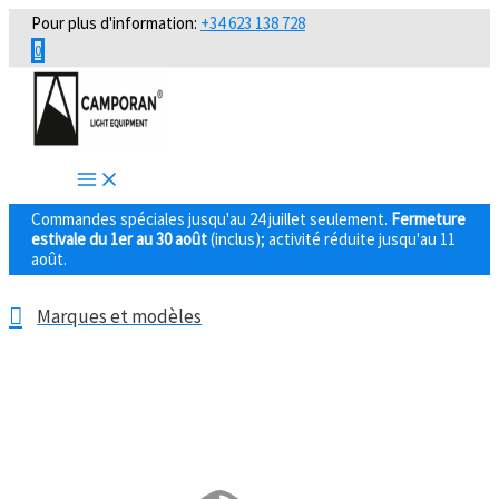
Aller
Pour plus d'information:
+34 623 138 728
au
0
contenu
Commandes spéciales jusqu'au 24 juillet seulement.
Fermeture
estivale du 1er au 30 août
(inclus); activité réduite jusqu'au 11
août.
Marques et modèles