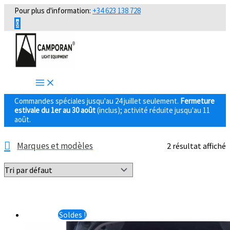
Aller
Pour plus d'information:
+34 623 138 728
au
0
contenu
Commandes spéciales jusqu'au 24 juillet seulement.
Fermeture
estivale du 1er au 30 août
(inclus); activité réduite jusqu'au 11
août.
Marques et modèles
2 résultat affiché
Soldes !