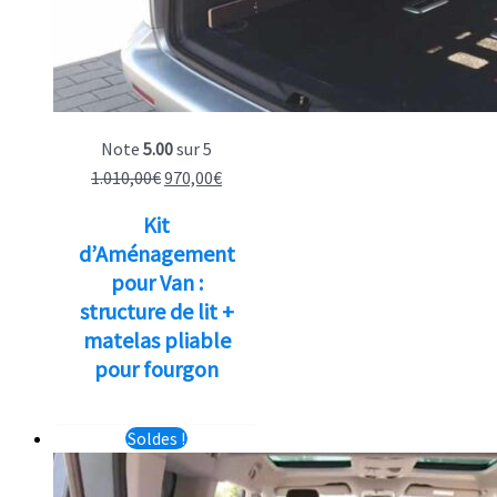
Note
5.00
sur 5
Le
Le
1.010,00
€
970,00
€
prix
prix
Kit
initial
actuel
d’Aménagement
était :
est :
pour Van :
1.010,00€.
970,00€.
structure de lit +
matelas pliable
pour fourgon
Soldes !