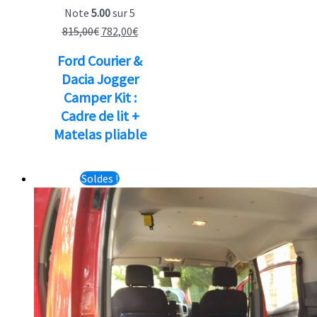
Note
5.00
sur 5
Le
Le
815,00
€
782,00
€
prix
prix
Ford Courier &
initial
actuel
Dacia Jogger
était :
est :
Camper Kit :
815,00€.
782,00€.
Cadre de lit +
Matelas pliable
Soldes !