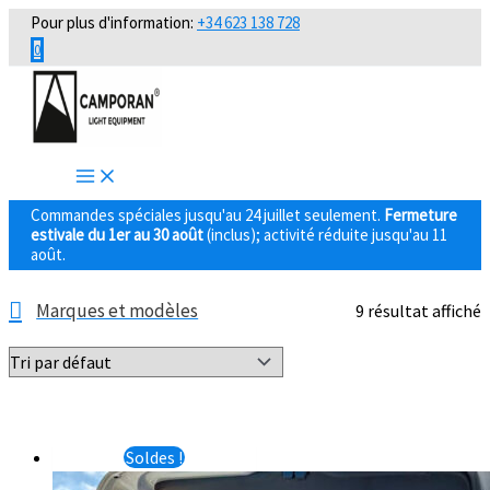
Aller
Pour plus d'information:
+34 623 138 728
au
0
contenu
Commandes spéciales jusqu'au 24 juillet seulement.
Fermeture
estivale du 1er au 30 août
(inclus); activité réduite jusqu'au 11
août.
Marques et modèles
9 résultat affiché
Soldes !