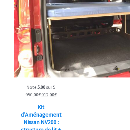
Note
5.00
sur 5
Le
Le
950,00
€
912,00
€
prix
prix
Kit
initial
actuel
d’Aménagement
était :
est :
Nissan NV200 :
950,00€.
912,00€.
structure de lit +