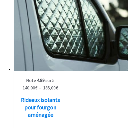
Note
4.89
sur 5
Plage
140,00
€
–
185,00
€
de
Rideaux isolants
prix :
pour fourgon
140,00€
aménagée
à
185,00€