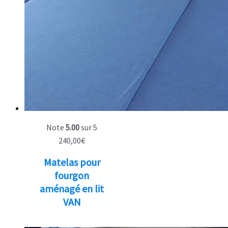
Note
5.00
sur 5
240,00
€
Matelas pour
fourgon
aménagé en lit
VAN