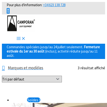
Aller
Pour plus d'information:
+34 623 138 728
au
0
contenu
Commandes spéciales jusqu'au 24 juillet seulement.
Fermeture
estivale du 1er au 30 août
(inclus); activité réduite jusqu'au 11
août.
Marques et modèles
3 résultat affiché
Soldes !