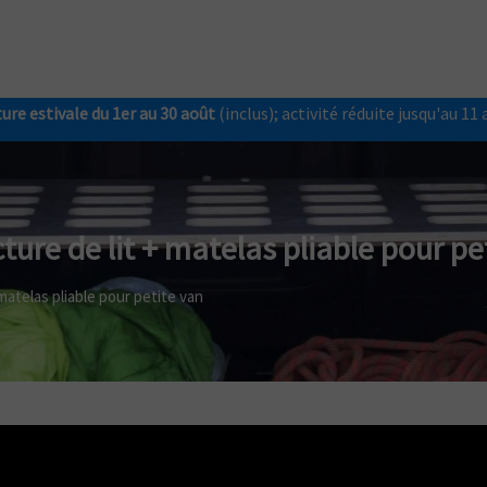
re estivale du 1er au 30 août
(inclus); activité réduite jusqu'au 11 
ure de lit + matelas pliable pour pe
matelas pliable pour petite van