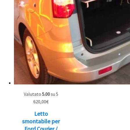
Valutato
5.00
su 5
620,00
€
Letto
smontabile per
Ford Courier /