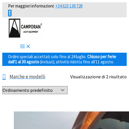
Vai
Per maggiori informazioni:
+34 623 138 728
al
0
contenuto
Ordini speciali accettati solo fino al 24 luglio.
Chiuso per ferie
dall'1 al 30 agosto
(inclusi); attività ridotta fino all'11 agosto.
Marche e modelli
Visualizzazione di 2 risultato