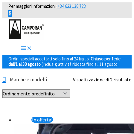
Vai
Per maggiori informazioni:
+34 623 138 728
al
0
contenuto
Ordini speciali accettati solo fino al 24 luglio.
Chiuso per ferie
dall'1 al 30 agosto
(inclusi); attività ridotta fino all'11 agosto.
Marche e modelli
Visualizzazione di 2 risultato
In offerta!