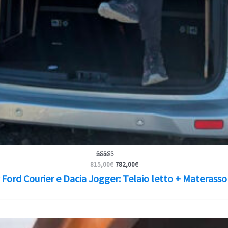
Il
Il
Valutato
815,00
€
782,00
€
5.00
prezzo
prezzo
Ford Courier e Dacia Jogger: Telaio letto + Materass
su 5
originale
attuale
era:
è:
815,00€.
782,00€.