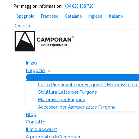
Vai
Per maggiori informazioni:
+34 623 138 728
al
Spagnolo
Francese
Catalano
Inglese
Italiano
contenuto
Deutsch
Inizio
Negozio
Letto Pieghevole per Furgone – Materasso e re
Struttura Letto per Furgone
Materassi per Furgone
Accessori per Aamperizzare Furgone
Blog
Contatto
Il mio account
A proposito di Camporan