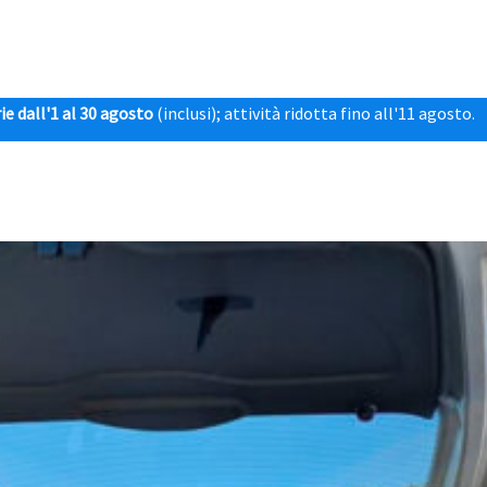
ie dall'1 al 30 agosto
(inclusi); attività ridotta fino all'11 agosto.