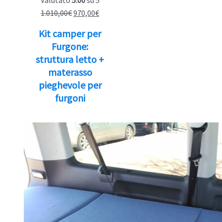
Il
Il
1.010,00
€
970,00
€
prezzo
prezzo
Kit camper per
originale
attuale
Furgone:
era:
è:
struttura letto +
1.010,00€.
970,00€.
materasso
pieghevole per
furgoni