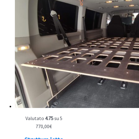
Valutato
4.75
su 5
770,00
€