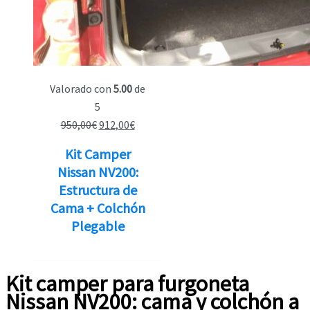
Valorado con
5.00
de
5
El
El
950,00
€
912,00
€
precio
precio
Kit Camper
original
actual
Nissan NV200:
era:
es:
Estructura de
950,00€.
912,00€.
Cama + Colchón
Plegable
Kit camper para furgoneta
Nissan NV200: cama y colchón a