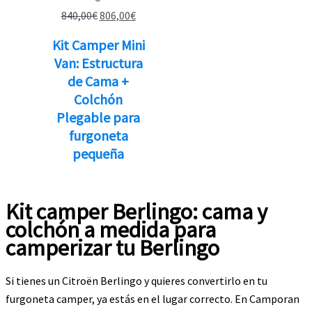
El
El
840,00
€
806,00
€
precio
precio
Kit Camper Mini
original
actual
Van: Estructura
era:
es:
de Cama +
840,00€.
806,00€.
Colchón
Plegable para
furgoneta
pequeña
Kit camper Berlingo: cama y
colchón a medida para
camperizar tu Berlingo
Si tienes un Citroën Berlingo y quieres convertirlo en tu
furgoneta camper, ya estás en el lugar correcto. En Camporan