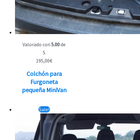
Valorado con
5.00
de
5
195,00
€
Colchón para
Furgoneta
pequeña MiniVan
Sale!