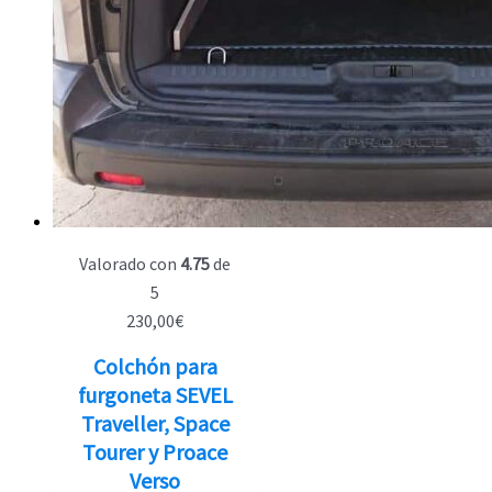
Valorado con
4.75
de
5
230,00
€
Colchón para
furgoneta SEVEL
Traveller, Space
Tourer y Proace
Verso