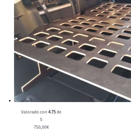
Valorado con
4.75
de
5
750,00
€