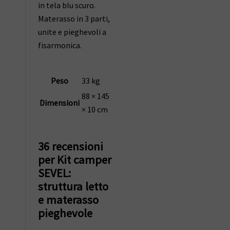
in tela blu scuro.
Materasso in 3 parti,
unite e pieghevoli a
fisarmonica.
Peso
33 kg
88 × 145
Dimensioni
× 10 cm
36 recensioni
per
Kit camper
SEVEL:
struttura letto
e materasso
pieghevole