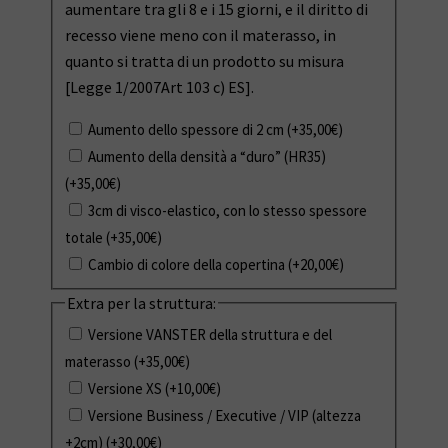
aumentare tra gli 8 e i 15 giorni, e il diritto di
recesso viene meno con il materasso, in
quanto si tratta di un prodotto su misura
[Legge 1/2007Art 103 c) ES].
Aumento dello spessore di 2 cm
(+
35,00
€
)
Aumento della densità a “duro” (HR35)
(+
35,00
€
)
3cm di visco-elastico, con lo stesso spessore
totale
(+
35,00
€
)
Cambio di colore della copertina
(+
20,00
€
)
Extra per la struttura:
Versione VANSTER della struttura e del
materasso
(+
35,00
€
)
Versione XS
(+
10,00
€
)
Versione Business / Executive / VIP (altezza
+2cm)
(+
30,00
€
)