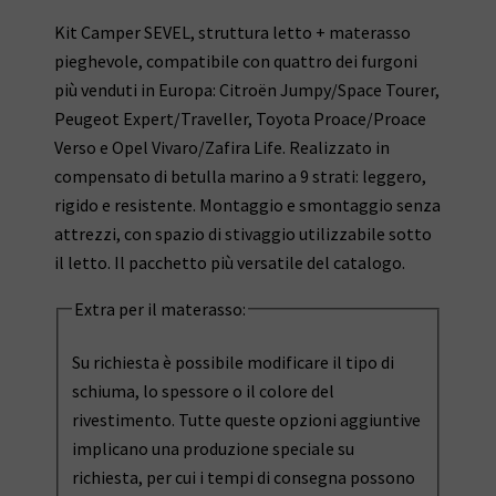
prezzo
prezzo
Kit Camper SEVEL, struttura letto + materasso
originale
attuale
pieghevole, compatibile con quattro dei furgoni
era:
è:
più venduti in Europa: Citroën Jumpy/Space Tourer,
960,00€.
922,00€.
Peugeot Expert/Traveller, Toyota Proace/Proace
Verso e Opel Vivaro/Zafira Life. Realizzato in
compensato di betulla marino a 9 strati: leggero,
rigido e resistente. Montaggio e smontaggio senza
attrezzi, con spazio di stivaggio utilizzabile sotto
il letto. Il pacchetto più versatile del catalogo.
Extra per il materasso:
Su richiesta è possibile modificare il tipo di
schiuma, lo spessore o il colore del
rivestimento. Tutte queste opzioni aggiuntive
implicano una produzione speciale su
richiesta, per cui i tempi di consegna possono