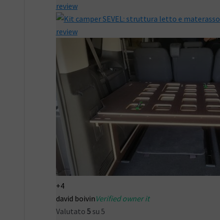
+4
david boivin
Verified owner it
Valutato
5
su 5