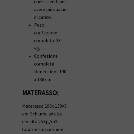
questi sedili per
avere più spazio
di carico.
Peso
confezione
completa: 38
kg.
Confezione
completa
Dimensioni: 190
x 138 cm.
MATERASSO:
Materasso 190x 138×8
cm. Schiuma ad alta
densità 25Kg/m3.
Coprire con cerniere