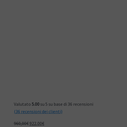
Valutato
5.00
su 5 su base di
36
recensioni
(
36
recensioni dei clienti)
Il
Il
960,00
€
922,00
€