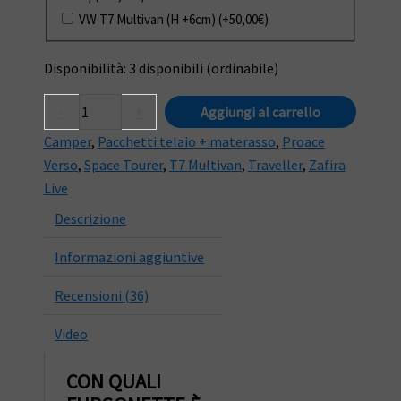
VW T7 Multivan (H +6cm)
(+
50,00
€
)
Disponibilità:
3 disponibili (ordinabile)
Kit
-
+
Aggiungi al carrello
camper
Camper
,
Pacchetti telaio + materasso
,
Proace
SEVEL:
Verso
,
Space Tourer
,
T7 Multivan
,
Traveller
,
Zafira
struttura
Live
letto
Descrizione
e
materasso
Informazioni aggiuntive
pieghevole
quantità
Recensioni (36)
Video
CON QUALI