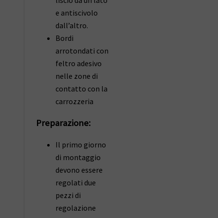
liscio da un lato
e antiscivolo
dall’altro.
Bordi
arrotondati con
feltro adesivo
nelle zone di
contatto con la
carrozzeria
Preparazione:
Il primo giorno
di montaggio
devono essere
regolati due
pezzi di
regolazione