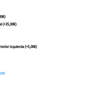
00
€
)
al
(+
35,00
€
)
terior izquierda
(+
5,00
€
)
tom