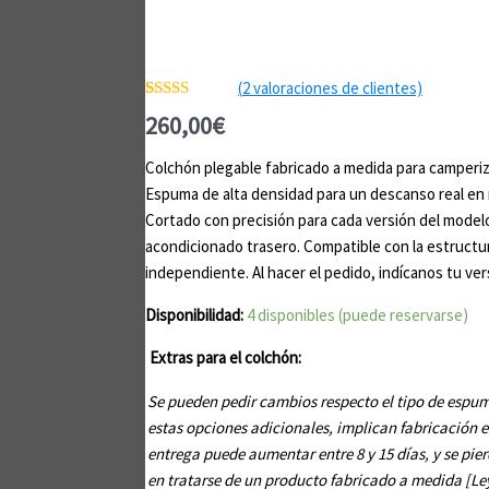
(
2
valoraciones de clientes)
Valorado
2
260,00
€
con
5.00
de
5 en base a
valoraciones
Colchón plegable fabricado a medida para camperi
de clientes
Espuma de alta densidad para un descanso real en 
Cortado con precisión para cada versión del modelo,
acondicionado trasero. Compatible con la estruc
independiente. Al hacer el pedido, indícanos tu ver
Disponibilidad:
4 disponibles (puede reservarse)
Extras para el colchón:
Se pueden pedir cambios respecto el tipo de espuma
estas opciones adicionales, implican fabricación e
entrega puede aumentar entre 8 y 15 días, y se pier
en tratarse de un producto fabricado a medida [Ley