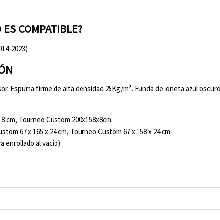
 ES COMPATIBLE?
14-2023).
HÓN
or. Espuma firme de alta densidad 25Kg/m³. Funda de loneta azul oscuro
x 8 cm, Tourneo Custom 200x158x8cm.
ustom 67 x 165 x 24 cm, Tourneo Custom 67 x 158 x 24 cm.
 enrollado al vacío)