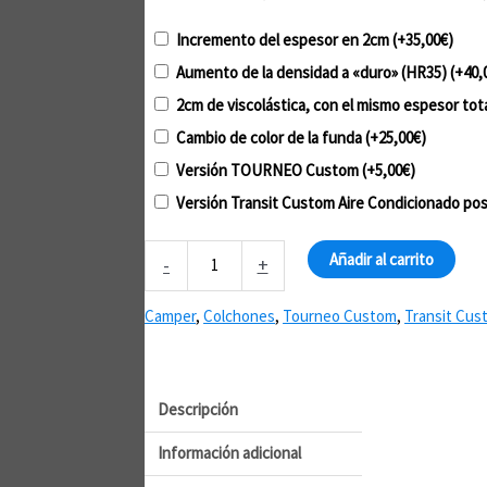
Incremento del espesor en 2cm
(+
35,00
€
)
Aumento de la densidad a «duro» (HR35)
(+
40,
2cm de viscolástica, con el mismo espesor tot
Cambio de color de la funda
(+
25,00
€
)
Versión TOURNEO Custom
(+
5,00
€
)
Versión Transit Custom Aire Condicionado pos
Colchón
Añadir al carrito
-
+
para
Furgoneta
Camper
,
Colchones
,
Tourneo Custom
,
Transit Cus
Ford
Custom
Transit
y
Descripción
Tourneo
Información adicional
cantidad