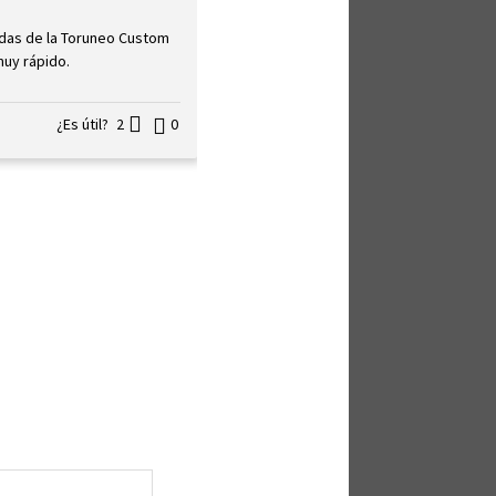
das de la Toruneo Custom
muy rápido.
¿Es útil?
2
0