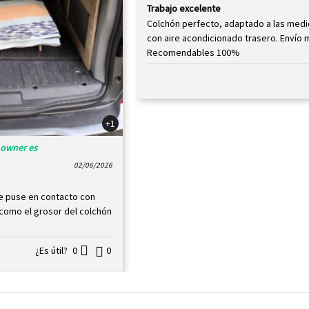
Valorado
Trabajo excelente
con
5
de 5
Colchón perfecto, adaptado a las medi
con aire acondicionado trasero. Envío 
Recomendables 100%
+1
d owner es
02/06/2026
e puse en contacto con
como el grosor del colchón
¿Es útil?
0
0