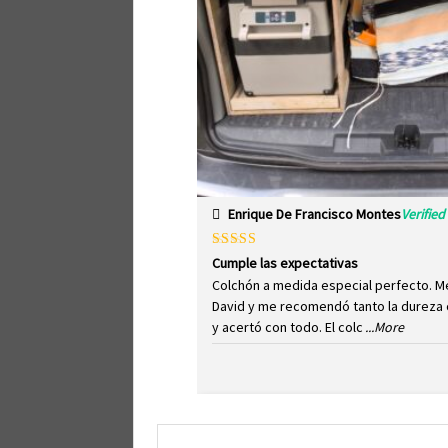
Enrique De Francisco Montes
Verifie
Valorado
Cumple las expectativas
con
5
de 5
Colchón a medida especial perfecto. M
David y me recomendó tanto la dureza 
y acertó con todo. El colc
...More