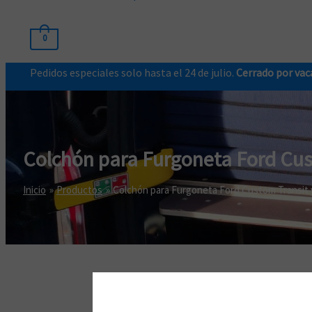
0
Pedidos especiales solo hasta el 24 de julio.
Cerrado por vaca
Colchón para Furgoneta Ford Cus
Inicio
Productos
Colchón para Furgoneta Ford Custom Transit