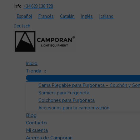
Ir
Info:
+34 623 138 728
al
Español
Francés
Catalán
Inglés
Italiano
contenido
Deutsch
Inicio
Tienda
Cama Plegable para Furgoneta – Colchón y So
Somiers para Furgoneta
Colchones para Furgoneta
Accesorios para la camperización
Blog
Contacto
Mi cuenta
Acerca de Camporan