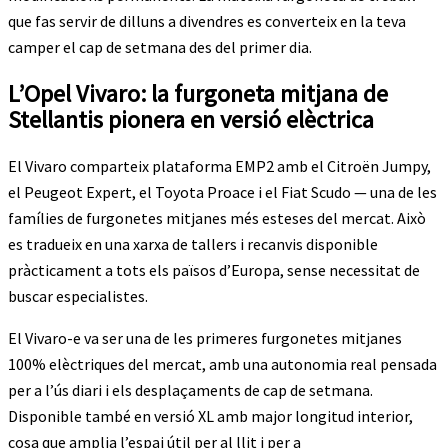
que fas servir de dilluns a divendres es converteix en la teva
camper el cap de setmana des del primer dia.
L’Opel Vivaro: la furgoneta mitjana de
Stellantis pionera en versió elèctrica
El Vivaro comparteix plataforma EMP2 amb el Citroën Jumpy,
el Peugeot Expert, el Toyota Proace i el Fiat Scudo — una de les
famílies de furgonetes mitjanes més esteses del mercat. Això
es tradueix en una xarxa de tallers i recanvis disponible
pràcticament a tots els països d’Europa, sense necessitat de
buscar especialistes.
El Vivaro-e va ser una de les primeres furgonetes mitjanes
100% elèctriques del mercat, amb una autonomia real pensada
per a l’ús diari i els desplaçaments de cap de setmana.
Disponible també en versió XL amb major longitud interior,
cosa que amplia l’espai útil per al llit i per a