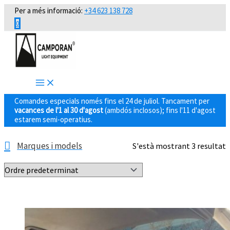
Vés
Per a més informació:
+34 623 138 728
al
0
contingut
Comandes especials només fins el 24 de juliol. Tancament per
vacances de l'1 al 30 d'agost
(ambdós inclosos); fins l'11 d'agost
estarem semi-operatius.
Marques i models
S'està mostrant 3 resultat