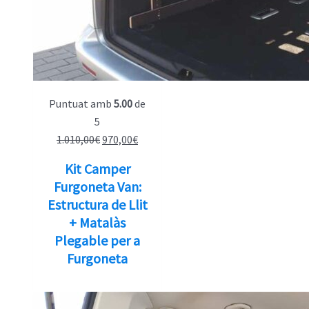
Puntuat amb
5.00
de
5
El
El
1.010,00
€
970,00
€
preu
preu
Kit Camper
original
actual
Furgoneta Van:
era:
és:
Estructura de Llit
1.010,00€.
970,00€.
+ Matalàs
Plegable per a
Furgoneta