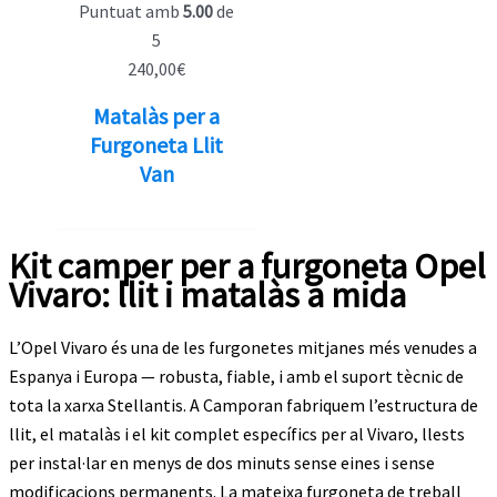
Puntuat amb
5.00
de
5
240,00
€
Matalàs per a
Furgoneta Llit
Van
Kit camper per a furgoneta Opel
Vivaro: llit i matalàs a mida
L’Opel Vivaro és una de les furgonetes mitjanes més venudes a
Espanya i Europa — robusta, fiable, i amb el suport tècnic de
tota la xarxa Stellantis. A Camporan fabriquem l’estructura de
llit, el matalàs i el kit complet específics per al Vivaro, llests
per instal·lar en menys de dos minuts sense eines i sense
modificacions permanents. La mateixa furgoneta de treball