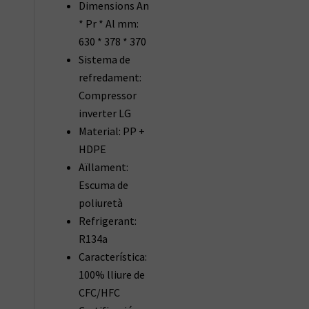
Dimensions An
* Pr * Al mm:
630 * 378 * 370
Sistema de
refredament:
Compressor
inverter LG
Material: PP +
HDPE
Aïllament:
Escuma de
poliuretà
Refrigerant:
R134a
Característica:
100% lliure de
CFC/HFC