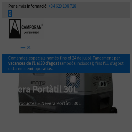
Vés
Per a més informació:
+34 623 138 728
al
0
contingut
Comandes especials només fins el 24 de juliol. Tancament per
vacances de l'1 al 30 d'agost
(ambdós inclosos); fins l'11 d'agost
estarem semi-operatius.
Nevera Portàtil 30L
Inici
Productes
Nevera Portàtil 30L