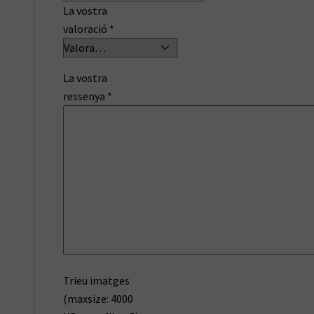
La vostra
valoració
*
La vostra
ressenya
*
Trieu imatges
(maxsize: 4000