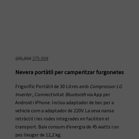
El
El
295,00
€
275,00
€
preu
preu
Nevera portàtil per camperitzar furgonetes
original
actual
era:
és:
Frigorífic Portàtil de 30 Litres amb
Compressor LG
295,00€.
275,00€.
Inverter
, Connectivitat
Bluetooth
via App per
Android i iPhone. Inclou adaptador de bec per a
vehicle com a adaptador de 220V. La seva nansa
retràctil i les rodes integrades en faciliten el
transport. Baix consum d’energia de 45 watts i un
pes lleuger de 12,2 kg.