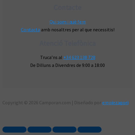
Contacte
Qui som i què fem
Contacta
amb nosaltres per al que necessitis!
Atenció Telefònica
Truca’ns al
+34 623 138 728
De Dilluns a Divendres de 9:00 a 18:00
Copyright © 2026 Camporan.com | Diseñado por
empiezapori