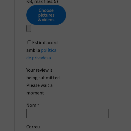
KB, max files: 5)
Choose
pictures
& videos
Estic d'acord
amb la
política
de privadesa
Your review is
being submitted.
Please wait a
moment
Nom
*
Correu