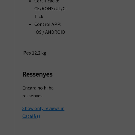
Certificació:
CE/ROHS/UL/C-
Tick
Control APP:
IOS / ANDROID
Pes
12,2 kg
Ressenyes
Encara no hi ha
ressenyes.
Show only reviews in
Català ()