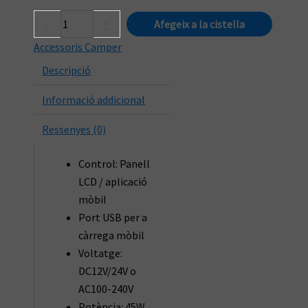
quantitat
-
+
Afegeix a la cistella
de
Accessoris Camper
Nevera
Descripció
Portàtil
30L
Informació addicional
Ressenyes (0)
Control: Panell
LCD / aplicació
mòbil
Port USB per a
càrrega mòbil
Voltatge:
DC12V/24V o
AC100-240V
Potència: 45W