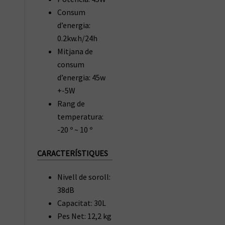
Consum
d’energia:
0.2kw.h/24h
Mitjana de
consum
d’energia: 45w
+-5W
Rang de
temperatura:
-20 º ~ 10 º
CARACTERÍSTIQUES
Nivell de soroll:
38dB
Capacitat: 30L
Pes Net: 12,2 kg